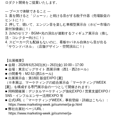
ロダクト開発をご提案いたします。
--- ブースで体験できること ---
1. 蓋を開けると「ジューッ」と焼ける音がする餃子什器（売場販促の
ヒントに！）
2. 押して、聴いて、エンジン音を楽しむ車模型展示台（ホビー市場の
新付加価値に！）
3. 2chのセリフ・BGM×光の演出が連動するフィギュア展示台（推し
活・コレクター向けに！）
4. スピーカー穴も配線もないのに、看板やパネル自体から音が出る
「サウンドパネル」（店舗デザイン・空間演出に！）
【出展概要】
■ 会期：2026年6月24日(水)～26日(金) 10:00～17:00
■ 会場：東京ビッグサイト 西展示棟（西1・西2ホール）
■ 小間番号：M2-53 (西1ホール)
■ 出展展示会：第18回 販促EXPO [夏]
（※本展は、マーケティングの総合展示会「マーケティングWEEK
[夏]」を構成する専門展示会の一つとして開催されます）
■ 同時開催展：デジタルマーケティング強化EXPO / 営業支援EXPO /
SNS・インフルエンサー活用EXPO 等
■ 公式URL（「マーケティングWEEK」事前登録・詳細はこちら）：
https://www.marketing-week.jp/summer/ja-jp.html
■ 弊社出展社ページURL：
https://www.marketing-week.jp/summer/ja-